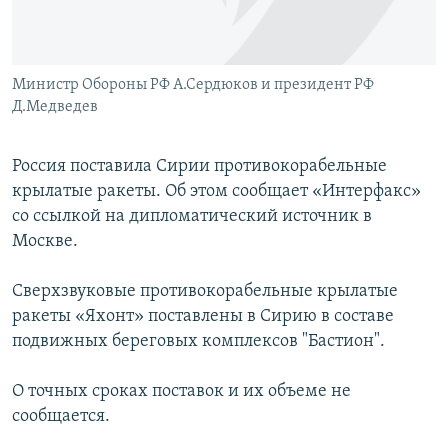
Հայերեն
English
Министр Обороны РФ А.Сердюков и президент РФ
Русский
Д.Медведев
Все сайты Радио Азатутюн
Россия поставила Сирии противокорабельные
крылатые ракеты. Об этом сообщает «Интерфакс»
со ссылкой на дипломатический источник в
Москве.
Сверхзвуковые противокорабельные крылатые
ракеты «Яхонт» поставлены в Сирию в составе
подвижных береговых комплексов "Бастион".
О точных сроках поставок и их объеме не
сообщается.