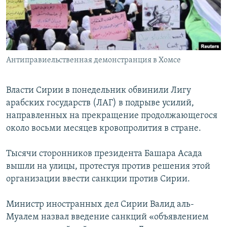
Հայերեն
English
Русский
Антиправиельственная демонстранция в Хомсе
Все сайты Радио Азатутюн
Власти Сирии в понедельник обвинили Лигу
арабских государств (ЛАГ) в подрыве усилий,
направленных на прекращение продолжающегося
около восьми месяцев кровопролития в стране.
Тысячи сторонников президента Башара Асада
вышли на улицы, протестуя против решения этой
организации ввести санкции против Сирии.
Министр иностранных дел Сирии Валид аль-
Муалем назвал введение санкций «объявлением