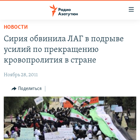
Ссылки
доступа
Перейти
НОВОСТИ
к
ГЛАВНАЯ
Сирия обвинила ЛАГ в подрыве
основному
НОВОСТИ
содержанию
усилий по прекращению
ПОЛИТИКА
Перейти
кровопролития в стране
к
ОБЩЕСТВО
основной
Ноябрь 28, 2011
ЭКОНОМИКА
навигации
Перейти
Поделиться
РЕГИОН
к
НАГОРНЫЙ КАРАБАХ
поиску
КУЛЬТУРА
СПОРТ
АРХИВ