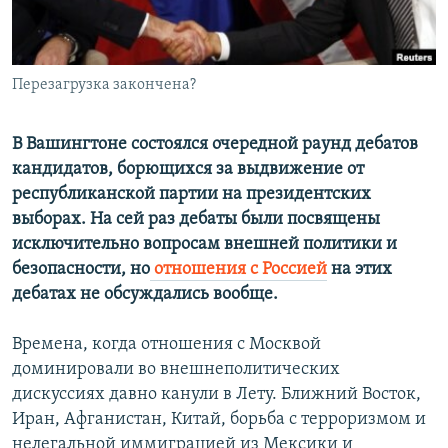
Հայերեն
English
Перезагрузка закончена?
Русский
В Вашингтоне состоялся очередной раунд дебатов
Все сайты Радио Азатутюн
кандидатов, борющихся за выдвижение от
республиканской партии на президентских
выборах. На сей раз дебаты были посвящены
исключительно вопросам внешней политики и
безопасности, но
отношения с Россией
на этих
дебатах не обсуждались вообще.
Времена, когда отношения с Москвой
доминировали во внешнеполитических
дискуссиях давно канули в Лету. Ближний Восток,
Иран, Афганистан, Китай, борьба с терроризмом и
нелегальной иммиграцией из Мексики и