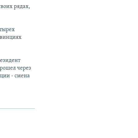
своих рядах,
етырех
овинциях
резидент
прошел через
ции - смена