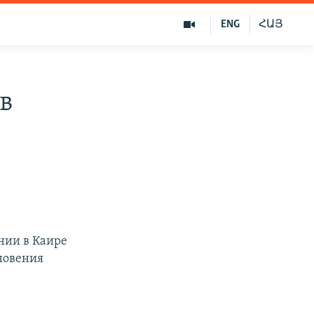
ENG
ՀԱՅ
в
нии в Каире
новения