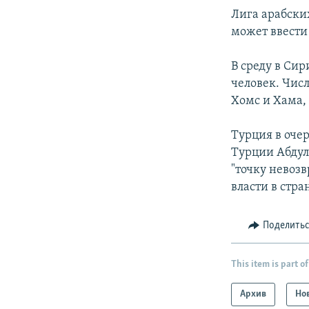
Лига арабски
может ввести
В среду в Си
человек. Чис
Хомс и Хама,
Турция в оче
Турции Абдул
"точку невоз
власти в стра
Поделить
This item is part of
Архив
Но