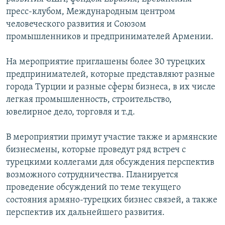
пресс-клубом, Международным центром
Հայերեն
человеческого развития и Союзом
English
промышленников и предпринимателей Армении.
Русский
На мероприятие приглашены более 30 турецких
предпринимателей, которые представляют разные
Все сайты Радио Азатутюн
города Турции и разные сферы бизнеса, в их числе
легкая промышленность, строительство,
ювелирное дело, торговля и т.д.
В мероприятии примут участие также и армянские
бизнесмены, которые проведут ряд встреч с
турецкими коллегами для обсуждения перспектив
возможного сотрудничества. Планируется
проведение обсуждений по теме текущего
состояния армяно-турецких бизнес связей, а также
перспектив их дальнейшего развития.