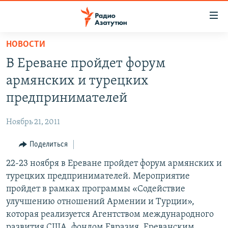
Ссылки
доступа
Перейти
НОВОСТИ
к
ГЛАВНАЯ
В Ереване пройдет форум
основному
НОВОСТИ
содержанию
армянских и турецких
ПОЛИТИКА
Перейти
предпринимателей
к
ОБЩЕСТВО
основной
Ноябрь 21, 2011
ЭКОНОМИКА
навигации
Перейти
Поделиться
РЕГИОН
к
22-23 ноября в Ереване пройдет форум армянских и
НАГОРНЫЙ КАРАБАХ
поиску
турецких предпринимателей. Мероприятие
КУЛЬТУРА
пройдет в рамках программы «Содействие
СПОРТ
улучшению отношений Армении и Турции»,
которая реализуется Агентством международного
АРХИВ
развития США, фондом Евразия, Ереванским