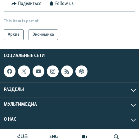
Поделиться
Follow us
This item is part of
Архив
Экономика
СОЦИАЛЬНЫЕ СЕТИ
РАЗДЕЛЫ
МУЛЬТИМЕДИА
О НАС
Радио Азатутюн © 2026 RFE/RL, Inc. Все права защищены.
ՀԱՅ
ENG