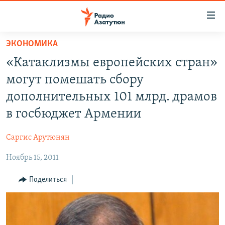
Ссылки
доступа
Перейти
ЭКОНОМИКА
к
ГЛАВНАЯ
«Катаклизмы европейских стран»
основному
НОВОСТИ
содержанию
могут помешать сбору
ПОЛИТИКА
Перейти
дополнительных 101 млрд. драмов
к
ОБЩЕСТВО
в госбюджет Армении
основной
ЭКОНОМИКА
навигации
Саргис Арутюнян
Перейти
РЕГИОН
к
Ноябрь 15, 2011
НАГОРНЫЙ КАРАБАХ
поиску
КУЛЬТУРА
Поделиться
СПОРТ
АРХИВ