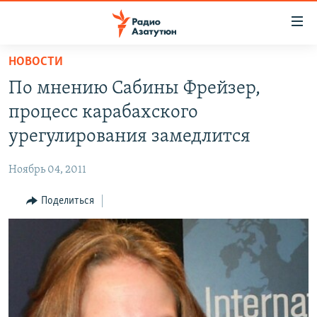
Ссылки
доступа
Перейти
НОВОСТИ
к
ГЛАВНАЯ
По мнению Сабины Фрейзер,
основному
НОВОСТИ
содержанию
процесс карабахского
ПОЛИТИКА
Перейти
урегулирования замедлится
к
ОБЩЕСТВО
основной
Ноябрь 04, 2011
ЭКОНОМИКА
навигации
Перейти
Поделиться
РЕГИОН
к
НАГОРНЫЙ КАРАБАХ
поиску
КУЛЬТУРА
СПОРТ
АРХИВ