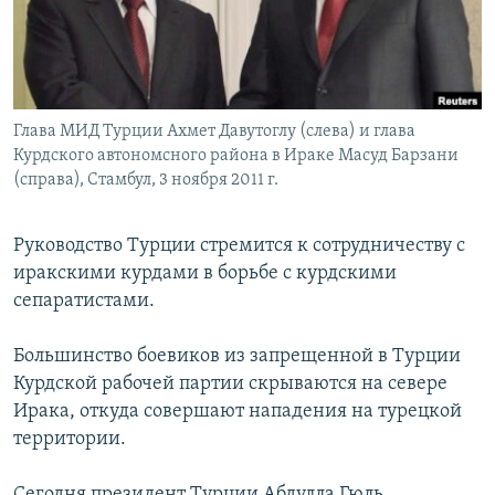
Հայերեն
English
Русский
Глава МИД Турции Ахмет Давутоглу (слева) и глава
Курдского автономсного района в Ираке Масуд Барзани
Все сайты Радио Азатутюн
(справа), Стамбул, 3 ноября 2011 г.
Руководство Турции стремится к сотрудничеству с
иракскими курдами в борьбе с курдскими
сепаратистами.
Большинство боевиков из запрещенной в Турции
Курдской рабочей партии скрываются на севере
Ирака, откуда совершают нападения на турецкой
территории.
Сегодня президент Турции Абдулла Гюль