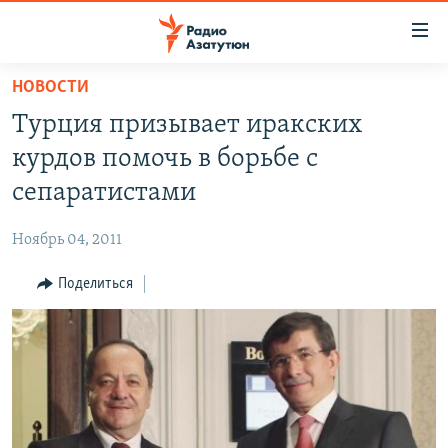
Ссылки
доступа
Перейти
НОВОСТИ
к
ГЛАВНАЯ
Турция призывает иракских
основному
НОВОСТИ
содержанию
курдов помочь в борьбе с
ПОЛИТИКА
Перейти
сепаратистами
к
ОБЩЕСТВО
основной
Ноябрь 04, 2011
ЭКОНОМИКА
навигации
Перейти
Поделиться
РЕГИОН
к
НАГОРНЫЙ КАРАБАХ
поиску
КУЛЬТУРА
СПОРТ
АРХИВ