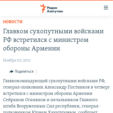
Ссылки
доступа
Перейти
НОВОСТИ
к
ГЛАВНАЯ
Главком сухопутными войсками
основному
НОВОСТИ
содержанию
РФ встретился с министром
ПОЛИТИКА
Перейти
обороны Армении
к
ОБЩЕСТВО
основной
Ноябрь 03, 2011
ЭКОНОМИКА
навигации
Перейти
Поделиться
РЕГИОН
к
Главнокомандующий сухопутными войсками РФ,
НАГОРНЫЙ КАРАБАХ
поиску
генерал-полковник Александр Постников в четверг
КУЛЬТУРА
встретился с министром обороны Армении
СПОРТ
Сейраном Оганяном и начальником Главного
штаба Вооруженных Сил республики, генерал-
АРХИВ
полковником Юрием Хачатуровым, сообщает