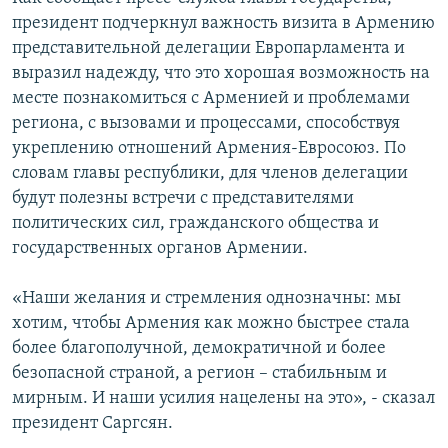
президент подчеркнул важность визита в Армению
Հայերեն
представительной делегации Европарламента и
English
выразил надежду, что это хорошая возможность на
месте познакомиться с Арменией и проблемами
Русский
региона, с вызовами и процессами, способствуя
укреплению отношений Армения-Евросоюз. По
Все сайты Радио Азатутюн
словам главы республики, для членов делегации
будут полезны встречи с представителями
политических сил, гражданского общества и
государственных органов Армении.
«Наши желания и стремления однозначны: мы
хотим, чтобы Армения как можно быстрее стала
более благополучной, демократичной и более
безопасной страной, а регион – стабильным и
мирным. И наши усилия нацелены на это», - сказал
президент Саргсян.