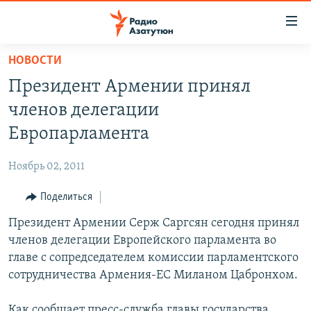
Ссылки
доступа
Перейти
НОВОСТИ
к
ГЛАВНАЯ
Президент Армении принял
основному
НОВОСТИ
содержанию
членов делегации
ПОЛИТИКА
Перейти
Европарламента
к
ОБЩЕСТВО
основной
Ноябрь 02, 2011
ЭКОНОМИКА
навигации
Перейти
Поделиться
РЕГИОН
к
Президент Армении Серж Саргсян сегодня принял
НАГОРНЫЙ КАРАБАХ
поиску
членов делегации Европейского парламента во
КУЛЬТУРА
главе с сопредседателем комиссии парламентского
СПОРТ
сотрудничества Армения-ЕС Миланом Цабронхом.
АРХИВ
Как сообщает пресс-служба главы государства,