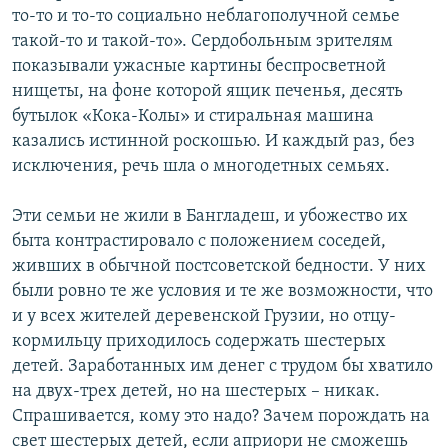
то-то и то-то социально неблагополучной семье
такой-то и такой-то». Сердобольным зрителям
показывали ужасные картины беспросветной
нищеты, на фоне которой ящик печенья, десять
бутылок «Кока-Колы» и стиральная машина
казались истинной роскошью. И каждый раз, без
исключения, речь шла о многодетных семьях.
Эти семьи не жили в Бангладеш, и убожество их
быта контрастировало с положением соседей,
живших в обычной постсоветской бедности. У них
были ровно те же условия и те же возможности, что
и у всех жителей деревенской Грузии, но отцу-
кормильцу приходилось содержать шестерых
детей. Заработанных им денег с трудом бы хватило
на двух-трех детей, но на шестерых – никак.
Спрашивается, кому это надо? Зачем порождать на
свет шестерых детей, если априори не сможешь