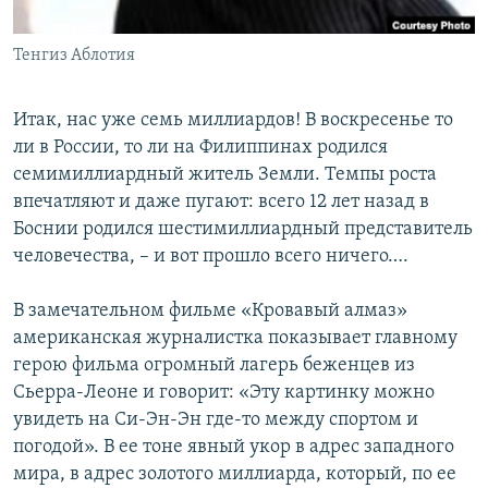
Հայերեն
Тенгиз Аблотия
English
Русский
Итак, нас уже семь миллиардов! В воскресенье то
ли в России, то ли на Филиппинах родился
семимиллиардный житель Земли. Темпы роста
Все сайты Радио Азатутюн
впечатляют и даже пугают: всего 12 лет назад в
Боснии родился шестимиллиардный представитель
человечества, – и вот прошло всего ничего….
В замечательном фильме «Кровавый алмаз»
американская журналистка показывает главному
герою фильма огромный лагерь беженцев из
Сьерра-Леоне и говорит: «Эту картинку можно
увидеть на Си-Эн-Эн где-то между спортом и
погодой». В ее тоне явный укор в адрес западного
мира, в адрес золотого миллиарда, который, по ее