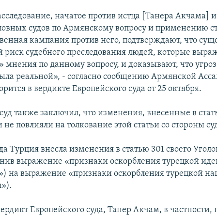
асследование, начатое против истца [Танера Акчама] 
ловных судов по Армянскому вопросу и применению ста
венная кампания против него, подтверждают, что суще
 риск судебного преследования людей, которые выра
 мнения по данному вопросу, и доказывают, что угро
была реальной», - согласно сообщению Армянской Асс
рится в вердикте Европейского суда от 25 октября.
суд также заключил, что изменения, внесенные в стат
 не повлияли на толкование этой статьи со стороны су
да Турция внесла изменения в статью 301 своего Уголо
енив выражение «признаки оскорбления турецкой ид
s») на выражение «признаки оскорбления турецкой на
»).
ердикт Европейского суда, Танер Акчам, в частности, 