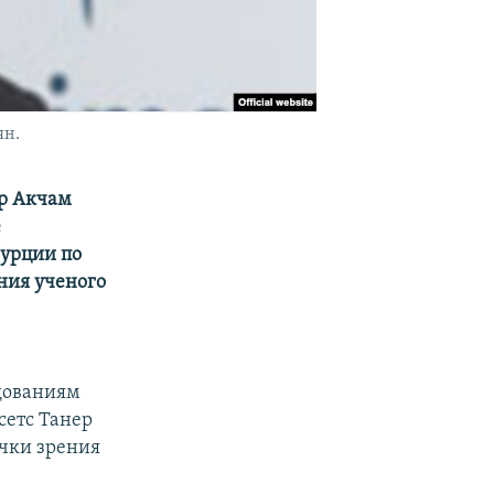
ян.
ер Акчам
е
Турции по
ния ученого
дованиям
сетс Танер
очки зрения