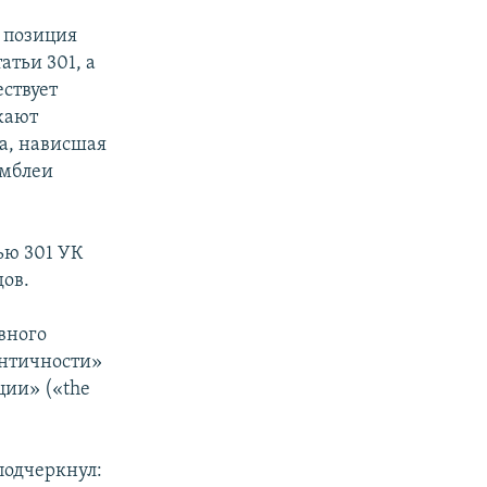
и позиция
тьи 301, а
ствует
жают
за, нависшая
амблеи
ью 301 УК
дов.
вного
ентичности»
ции» («the
подчеркнул: