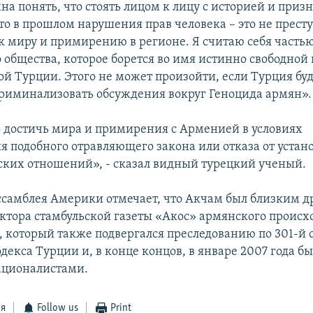
а понять, что стоять лицом к лицу с историей и приз
о в прошлом нарушения прав человека – это не престу
к миру и примирению в регионе. Я считаю себя часть
 общества, которое борется во имя истинно свободной 
й Турции. Этого не может произойти, если Турция бу
риминализовать обсуждения вокруг Геноцида армян».
достичь мира и примирения с Арменией в условиях
я подобного отравляющего закона или отказа от устан
ких отношений», - сказал видный турецкий ученый.
самблея Америки отмечает, что Акчам был близким д
актора стамбульской газеты «Акос» армянского проис
, который также подвергался преследованию по 301-й 
декса Турции и, в конце концов, в январе 2007 года бы
ационалистами.
ся
Follow us
Print