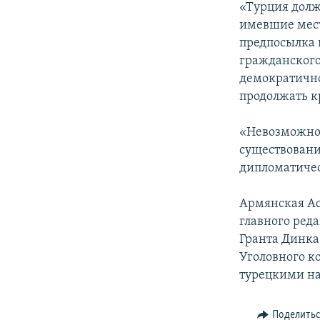
«Турция должн
имевшие мест
предпосылка 
гражданского
демократично
продолжать к
«Невозможно 
существовани
дипломатичес
Армянская Ас
главного ред
Гранта Динка
Уголовного ко
турецкими н
Поделить