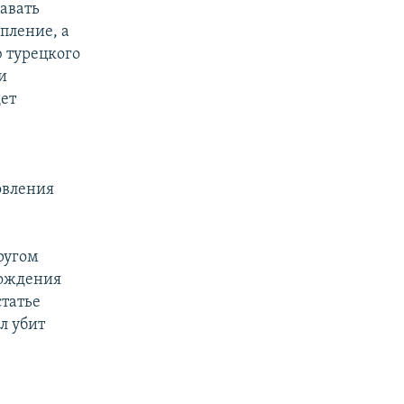
навать
пление, а
ю турецкого
и
дет
овления
ругом
хождения
статье
л убит