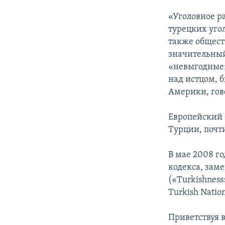
«Уголовное р
турецких уго
также общест
значительный
«невыгодные»
над истцом, 
Америки, гово
Европейский 
Турции, почти
В мае 2008 го
кодекса, зам
(«Turkishnes
Turkish Nation
Приветствуя в