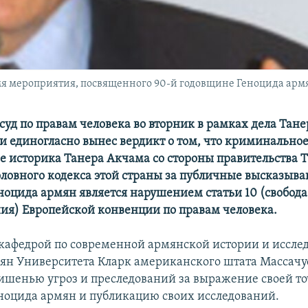
мя мероприятия, посвященного 90-й годовщине Геноцида арм
суд по правам человека во вторник в рамках дела Тан
и единогласно вынес вердикт о том, что криминально
е историка Танера Акчама со стороны правительства 
головного кодекса этой страны за публичные высказыва
еноцида армян является нарушением статьи 10 (свобода
я) Европейской конвенции по правам человека.
афедрой по современной армянской истории и иссле
ян Университета Кларк американского штата Массачу
ишенью угроз и преследований за выражение своей т
еноцида армян и публикацию своих исследований.