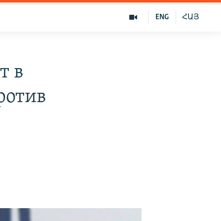
ENG
ՀԱՅ
т в
ротив