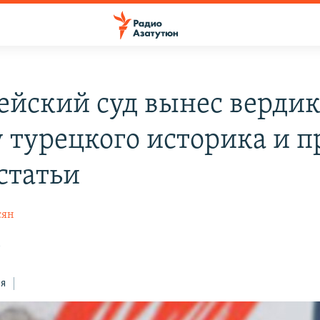
ейский суд вынес вердик
у турецкого историка и п
статьи
сян
1
ся