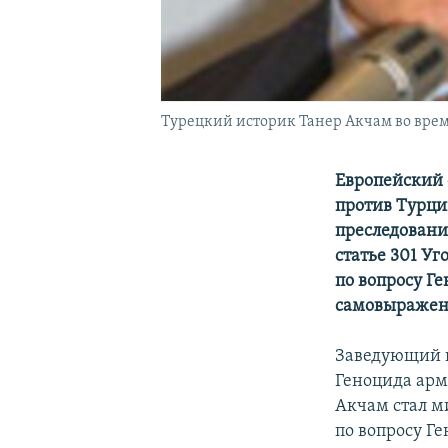
Турецкий историк Танер Акчам во вре
Европейский 
против Турци
преследовани
статье 301 У
по вопросу Г
самовыражени
Заведующий к
Геноцида арм
Акчам стал м
по вопросу Г