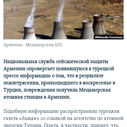
Հայերեն
English
Русский
Армения - Мецаморская АЭС
Все сайты Радио Азатутюн
Национальная служба сейсмической защиты
Армении опровергает появившуюся в турецкой
прессе информацию о том, что в результате
землетрясения, произошедшего в воскресенье в
Турции, повреждения получила Мецаморская
атомная станция в Армении.
Подобную информацию распространила турецкая
газета «Заман» со ссылкой на агентство по атомной
энергии Турции. Газета, в частности, ппишет, что,