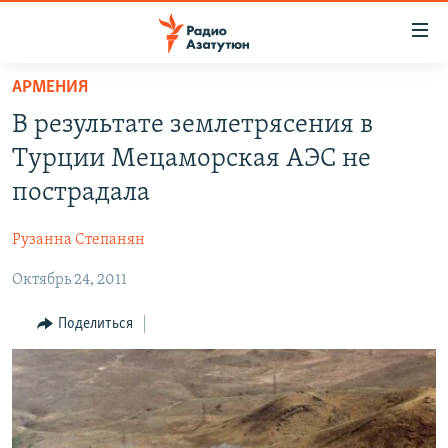
Ссылки
доступа
Перейти
АРМЕНИЯ
к
ГЛАВНАЯ
В результате землетрясения в
основному
НОВОСТИ
содержанию
Турции Мецаморская АЭС не
ПОЛИТИКА
Перейти
пострадала
к
ОБЩЕСТВО
основной
Рузанна Степанян
ЭКОНОМИКА
навигации
Перейти
Октябрь 24, 2011
РЕГИОН
к
НАГОРНЫЙ КАРАБАХ
Поделиться
поиску
КУЛЬТУРА
СПОРТ
АРХИВ