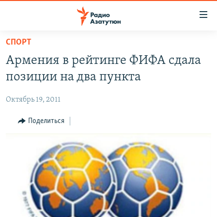
Ссылки
доступа
Перейти
СПОРТ
к
ГЛАВНАЯ
Армения в рейтинге ФИФА сдала
основному
НОВОСТИ
содержанию
позиции на два пункта
ПОЛИТИКА
Перейти
к
Октябрь 19, 2011
ОБЩЕСТВО
основной
ЭКОНОМИКА
Поделиться
навигации
Перейти
РЕГИОН
к
НАГОРНЫЙ КАРАБАХ
поиску
КУЛЬТУРА
СПОРТ
АРХИВ