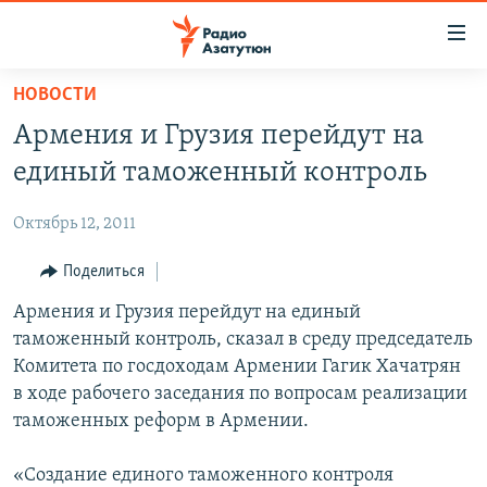
Ссылки
доступа
Перейти
НОВОСТИ
к
ГЛАВНАЯ
Армения и Грузия перейдут на
основному
НОВОСТИ
содержанию
единый таможенный контроль
ПОЛИТИКА
Перейти
к
Октябрь 12, 2011
ОБЩЕСТВО
основной
ЭКОНОМИКА
Поделиться
навигации
Перейти
РЕГИОН
Армения и Грузия перейдут на единый
к
таможенный контроль, сказал в среду председатель
НАГОРНЫЙ КАРАБАХ
поиску
Комитета по госдоходам Армении Гагик Хачатрян
КУЛЬТУРА
в ходе рабочего заседания по вопросам реализации
таможенных реформ в Армении.
СПОРТ
АРХИВ
«Создание единого таможенного контроля