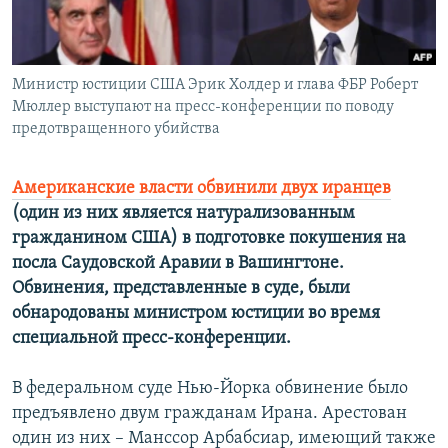
Հայերեն
English
Министр юстиции США Эрик Холдер и глава ФБР Роберт
Русский
Мюллер выступают на пресс-конференции по поводу
предотвращенного убийства
Все сайты Радио Азатутюн
Американские власти обвинили двух иранцев
(один из них является натурализованным
гражданином США) в подготовке покушения на
посла Саудовской Аравии в Вашингтоне.
Обвинения, представленные в суде, были
обнародованы министром юстиции во время
специальной пресс-конференции.
В федеральном суде Нью-Йорка обвинение было
предъявлено двум гражданам Ирана. Арестован
один из них – Манссор Арбабсиар, имеющий также