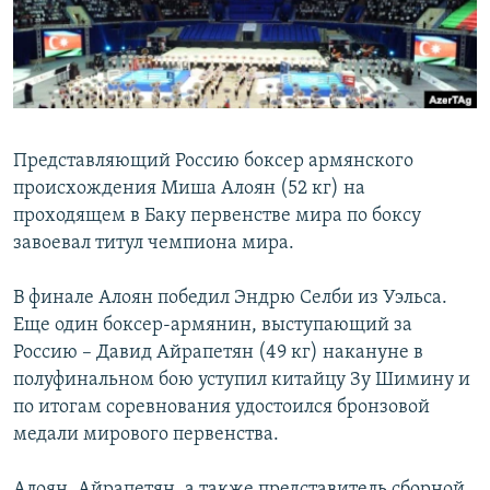
Հայերեն
English
Русский
Представляющий Россию боксер армянского
Все сайты Радио Азатутюн
происхождения Миша Алоян (52 кг) на
проходящем в Баку первенстве мира по боксу
завоевал титул чемпиона мира.
В финале Алоян победил Эндрю Селби из Уэльса.
Еще один боксер-армянин, выступающий за
Россию – Давид Айрапетян (49 кг) накануне в
полуфинальном бою уступил китайцу Зу Шимину и
по итогам соревнования удостоился бронзовой
медали мирового первенства.
Алоян, Айрапетян, а также представитель сборной