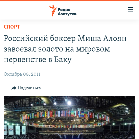
Ссылки
доступа
Перейти
СПОРТ
к
ГЛАВНАЯ
Российский боксер Миша Алоян
основному
НОВОСТИ
содержанию
завоевал золото на мировом
ПОЛИТИКА
Перейти
первенстве в Баку
к
ОБЩЕСТВО
основной
Октябрь 08, 2011
ЭКОНОМИКА
навигации
Перейти
Поделиться
РЕГИОН
к
НАГОРНЫЙ КАРАБАХ
поиску
КУЛЬТУРА
СПОРТ
АРХИВ