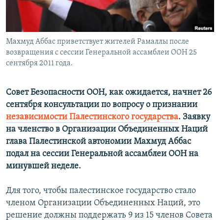
Հայերեն
English
Махмуд Аббас приветствует жителей Рамаллы после
Русский
возвращения с сессии Генеральной ассамблеи ООН 25
сентября 2011 года.
Все сайты Радио Азатутюн
Совет Безопасности ООН, как ожидается, начнет 26
сентября консультации по вопросу о признании
независимости Палестинского государства
. Заявку
на членство в Организации Объединенных Наций
глава Палестинской автономии Махмуд Аббас
подал на сессии Генеральной ассамблеи ООН на
минувшей неделе.
Для того, чтобы палестинское государство стало
членом Организации Объединенных Наций, это
решение должны поддержать 9 из 15 членов Совета