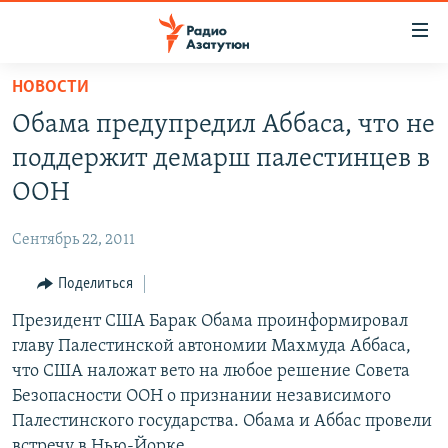
Ссылки
доступа
Перейти
НОВОСТИ
к
ГЛАВНАЯ
Обама предупредил Аббаса, что не
основному
НОВОСТИ
содержанию
поддержит демарш палестинцев в
ПОЛИТИКА
Перейти
ООН
к
ОБЩЕСТВО
основной
Сентябрь 22, 2011
ЭКОНОМИКА
навигации
Перейти
Поделиться
РЕГИОН
к
Президент США Барак Обама проинформировал
НАГОРНЫЙ КАРАБАХ
поиску
главу Палестинской автономии Махмуда Аббаса,
КУЛЬТУРА
что США наложат вето на любое решение Совета
СПОРТ
Безопасности ООН о признании независимого
Палестинского государства. Обама и Аббас провели
АРХИВ
встречу в Нью-Йорке.