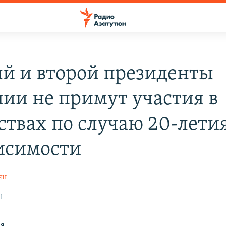
й и второй президенты
ии не примут участия в
ствах по случаю 20-лети
исимости
ян
1
ся