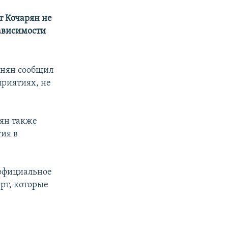
т Кочарян не
ависимости
инян сообщил
приятиях, не
нян также
тия в
 официальное
рт, которые