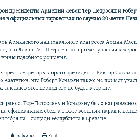
рой президенты Армении Левон Тер-Петросян и Робер
ия в официальных торжествах по случаю 20-летия Нез
арь Армянского национального конгресса Арман Мус
юн, что Левон Тер-Петросян не примет участия в меро
ричины подобного решения.
дь пресс-секретарь второго президента Виктор Согомо
о Азатутюн, что Роберт Кочарян также не примет учас
 так как в этот период его не будет в стране.
сь ранее, Тер-Петросяну и Кочаряну было направлено
на официальный обед, а также военный парад и конце
сентября на Площади Республики в Ереване.
ся
Follow us
Print