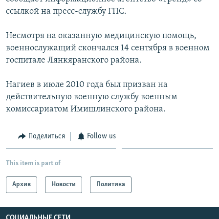
ссылкой на пресс-службу ГПС.
Հայերեն
English
Несмотря на оказанную медицинскую помощь,
военнослужащий скончался 14 сентября в военном
Русский
госпитале Лянкяранского района.
Все сайты Радио Азатутюн
Нагиев в июле 2010 года был призван на
действительную военную службу военным
комиссариатом Имишлинского района.
Поделиться
Follow us
This item is part of
Архив
Новости
Политика
СОЦИАЛЬНЫЕ СЕТИ