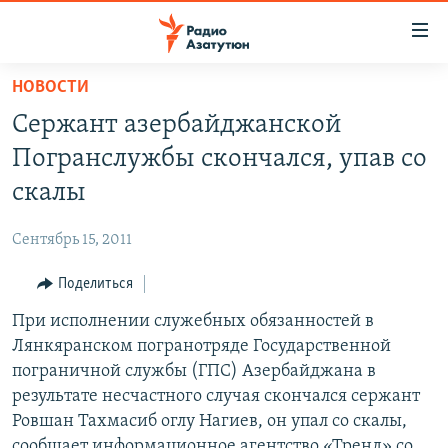
Ссылки
доступа
Перейти
НОВОСТИ
к
ГЛАВНАЯ
Сержант азербайджанской
основному
НОВОСТИ
содержанию
Погранслужбы скончался, упав со
ПОЛИТИКА
Перейти
скалы
к
ОБЩЕСТВО
основной
Сентябрь 15, 2011
ЭКОНОМИКА
навигации
Перейти
Поделиться
РЕГИОН
к
При исполнении служебных обязанностей в
НАГОРНЫЙ КАРАБАХ
поиску
Лянкяранском погранотряде Государственной
КУЛЬТУРА
пограничной службы (ГПС) Азербайджана в
СПОРТ
результате несчастного случая скончался сержант
Ровшан Тахмасиб оглу Нагиев, он упал со скалы,
АРХИВ
сообщает информационное агентство «Тренд» со