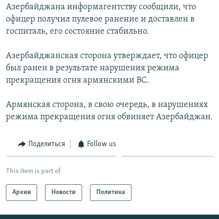
Азербайджана информагентству сообщили, что
Հայերեն
офицер получил пулевое ранение и доставлен в
госпиталь, его состояние стабильно.
English
Русский
Азербайджанская сторона утверждает, что офицер
был ранен в результате нарушения режима
прекращения огня армянскими ВС.
Все сайты Радио Азатутюн
Армянская сторона, в свою очередь, в нарушениях
режима прекращения огня обвиняет Азербайджан.
Поделиться
Follow us
This item is part of
Архив
Новости
Политика