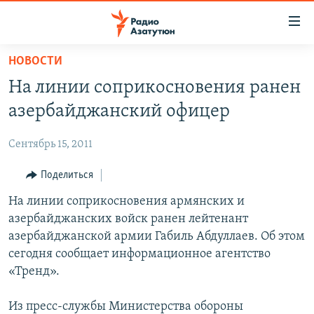
Ссылки
доступа
Перейти
НОВОСТИ
к
ГЛАВНАЯ
На линии соприкосновения ранен
основному
НОВОСТИ
содержанию
азербайджанский офицер
ПОЛИТИКА
Перейти
к
Сентябрь 15, 2011
ОБЩЕСТВО
основной
ЭКОНОМИКА
Поделиться
навигации
Перейти
РЕГИОН
На линии соприкосновения армянских и
к
азербайджанских войск ранен лейтенант
НАГОРНЫЙ КАРАБАХ
поиску
азербайджанской армии Габиль Абдуллаев. Об этом
КУЛЬТУРА
сегодня сообщает информационное агентство
«Тренд».
СПОРТ
АРХИВ
Из пресс-службы Министерства обороны