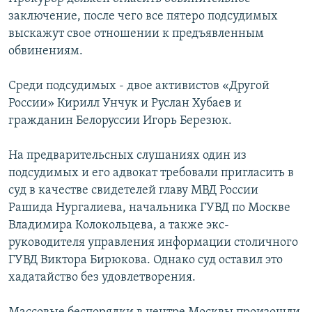
заключение, после чего все пятеро подсудимых
Հայերեն
выскажут свое отношении к предъявленным
English
обвинениям.
Русский
Среди подсудимых - двое активистов «Другой
России» Кирилл Унчук и Руслан Хубаев и
Все сайты Радио Азатутюн
гражданин Белоруссии Игорь Березюк.
На предварительсных слушаниях один из
подсудимых и его адвокат требовали пригласить в
суд в качестве свидетелей главу МВД России
Рашида Нургалиева, начальника ГУВД по Москве
Владимира Колокольцева, а также экс-
руководителя управления информации столичного
ГУВД Виктора Бирюкова. Однако суд оставил это
хадатайство без удовлетворения.