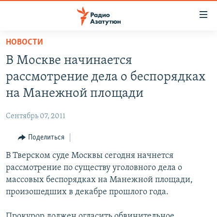
Ссылки
доступа
Перейти
НОВОСТИ
к
ГЛАВНАЯ
В Москве начинается
основному
НОВОСТИ
содержанию
рассмотрение дела о беспорядках
ПОЛИТИКА
Перейти
на Манежной площади
к
ОБЩЕСТВО
основной
Сентябрь 07, 2011
ЭКОНОМИКА
навигации
Перейти
Поделиться
РЕГИОН
к
В Тверском суде Москвы сегодня начнется
НАГОРНЫЙ КАРАБАХ
поиску
рассмотрение по существу уголовного дела о
КУЛЬТУРА
массовых беспорядках на Манежной площади,
СПОРТ
произошедших в декабре прошлого года.
АРХИВ
Прокурор должен огласить обвинительное