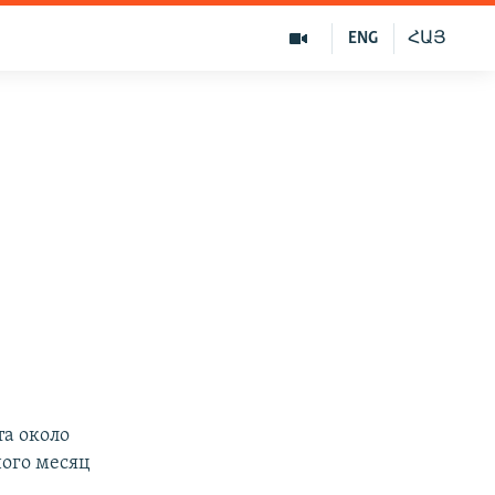
ENG
ՀԱՅ
а около
ного месяц