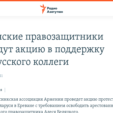
ские правозащитники
дут акцию в поддержку
усского коллеги
11
ся
синкская ассоциация Армении проведет акцию протест
ларуси в Ереване с требованием освободить арестован
ного правозащитника Алеся Беляцкого.