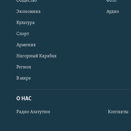
Общество
Фото
Экономика
Аудио
Культура
Спорт
Армения
Нагорный Карабах
Регион
В мире
Հայերեն
English
О НАС
Русский
Радио Азатутюн
Контакты
Все сайты Радио Азатутюн