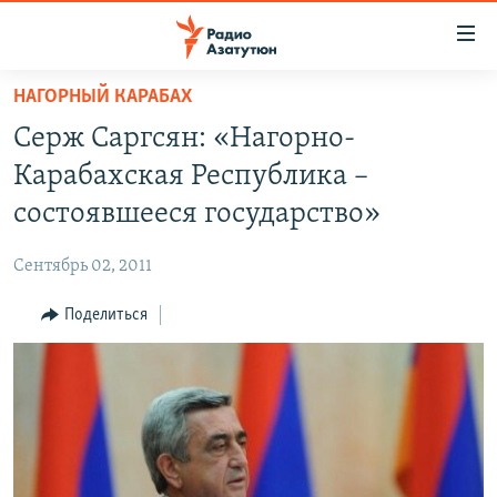
Ссылки
доступа
Перейти
НАГОРНЫЙ КАРАБАХ
к
ГЛАВНАЯ
Серж Саргсян: «Нагорно-
основному
НОВОСТИ
содержанию
Карабахская Республика –
ПОЛИТИКА
Перейти
состоявшееся государство»
к
ОБЩЕСТВО
основной
Сентябрь 02, 2011
ЭКОНОМИКА
навигации
Перейти
Поделиться
РЕГИОН
к
НАГОРНЫЙ КАРАБАХ
поиску
КУЛЬТУРА
СПОРТ
АРХИВ