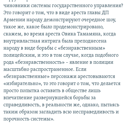
чиновники системы государственного управления?
Հայերեն
Это говорит о том, что в виде ареста главы ДП
Армении народу демонстрируют очередное шоу,
English
такое же, какое было продемонстрировано,
Русский
скажем, во время ареста Овика Тамамяна, когда
внутривластная интрига была преподнесена
Все сайты Радио Азатутюн
народу в виде борьбы с «безнравственным»
полицейским, и это в том случае, когда подобного
рода «безнравственность» – явление в полиции
масштабно распространенное. Если
«безнравственные» персонажи арестовываются
«избирательно», то это говорит о том, что делается
просто попытка оставить в обществе лишь
впечатление развернувшейся борьбы за
справедливость, в реальности же, однако, пытаясь
таким образом загладить всю несправедливость и
порочность системы».