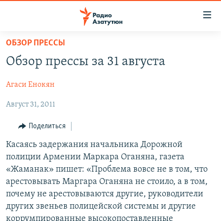
Ссылки
доступа
Перейти
ОБЗОР ПРЕССЫ
к
ГЛАВНАЯ
Обзор прессы за 31 августа
основному
НОВОСТИ
содержанию
Агаси Енокян
ПОЛИТИКА
Перейти
к
Август 31, 2011
ОБЩЕСТВО
основной
ЭКОНОМИКА
навигации
Поделиться
Перейти
РЕГИОН
Касаясь задержания начальника Дорожной
к
полиции Армении Маркара Оганяна, газета
НАГОРНЫЙ КАРАБАХ
поиску
«Жаманак» пишет: «Проблема вовсе не в том, что
КУЛЬТУРА
арестовывать Маргара Оганяна не стоило, а в том,
почему не арестовываются другие, руководители
СПОРТ
других звеньев полицейской системы и другие
АРХИВ
коррумпированные высокопоставленные