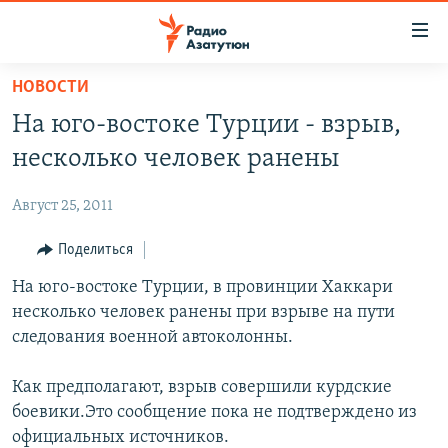
Ссылки
доступа
Перейти
НОВОСТИ
к
ГЛАВНАЯ
На юго-востоке Турции - взрыв,
основному
НОВОСТИ
содержанию
несколько человек ранены
ПОЛИТИКА
Перейти
к
Август 25, 2011
ОБЩЕСТВО
основной
ЭКОНОМИКА
Поделиться
навигации
Перейти
РЕГИОН
На юго-востоке Турции, в провинции Хаккари
к
несколько человек ранены при взрыве на пути
НАГОРНЫЙ КАРАБАХ
поиску
следования военной автоколонны.
КУЛЬТУРА
Как предполагают, взрыв совершили курдские
СПОРТ
боевики.Это сообщение пока не подтверждено из
АРХИВ
официальных источников.