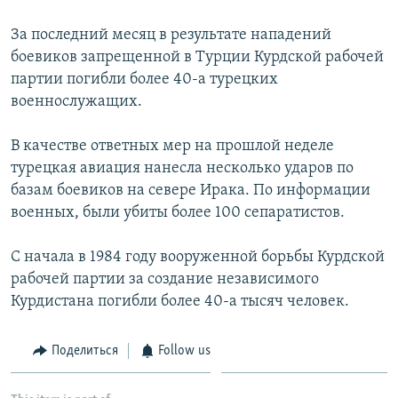
Հայերեն
За последний месяц в результате нападений
боевиков запрещенной в Турции Курдской рабочей
English
партии погибли более 40-а турецких
Русский
военнослужащих.
В качестве ответных мер на прошлой неделе
Все сайты Радио Азатутюн
турецкая авиация нанесла несколько ударов по
базам боевиков на севере Ирака. По информации
военных, были убиты более 100 сепаратистов.
С начала в 1984 году вооруженной борьбы Курдской
рабочей партии за создание независимого
Курдистана погибли более 40-а тысяч человек.
Поделиться
Follow us