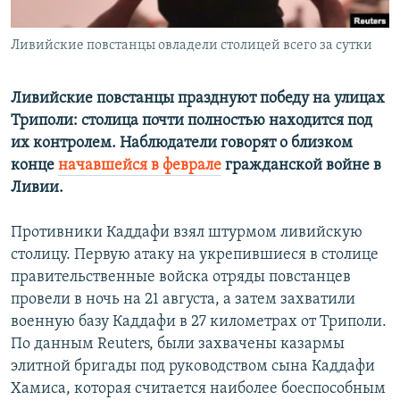
Հայերեն
Ливийские повстанцы овладели столицей всего за сутки
English
Русский
Ливийские повстанцы празднуют победу на улицах
Триполи: столица почти полностью находится под
их контролем. Наблюдатели говорят о близком
Все сайты Радио Азатутюн
конце
начавшейся в феврале
гражданской войне в
Ливии.
Противники Каддафи взял штурмом ливийскую
столицу. Первую атаку на укрепившиеся в столице
правительственные войска отряды повстанцев
провели в ночь на 21 августа, а затем захватили
военную базу Каддафи в 27 километрах от Триполи.
По данным Reuters, были захвачены казармы
элитной бригады под руководством сына Каддафи
Хамиса, которая считается наиболее боеспособным