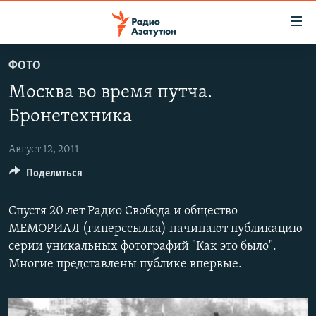
Ссылки
доступа
Перейти
ФОТО
к
ГЛАВНАЯ
Москва во время путча.
основному
НОВОСТИ
содержанию
Бронетехника
ПОЛИТИКА
Перейти
к
Август 12, 2011
ОБЩЕСТВО
основной
Поделиться
ЭКОНОМИКА
навигации
Перейти
РЕГИОН
Спустя 20 лет Радио Свобода и общество
к
НАГОРНЫЙ КАРАБАХ
МЕМОРИАЛ (гиперссылка) начинают публикацию
поиску
серии уникальных фотографий "Как это было".
КУЛЬТУРА
Многие представлены публике впервые.
СПОРТ
АРХИВ