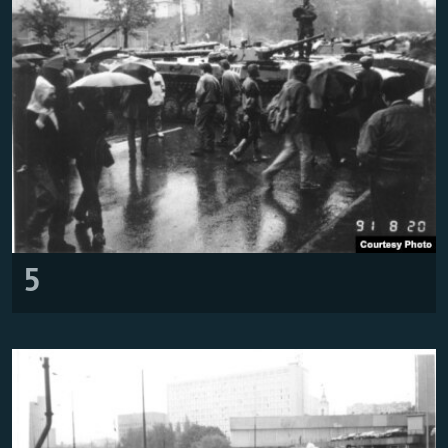
Հայերեն
English
Русский
Все сайты Радио Азатутюн
5