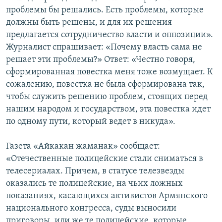
проблемы бы решались. Есть проблемы, которые
Հայերեն
должны быть решены, и для их решения
предлагается сотрудничество власти и оппозиции».
English
Журналист спрашивает: «Почему власть сама не
Русский
решает эти проблемы?» Ответ: «Честно говоря,
сформированная повестка меня тоже возмущает. К
Все сайты Радио Азатутюн
сожалению, повестка не была сформирована так,
чтобы служить решению проблем, стоящих перед
нашим народом и государством, эта повестка идет
по одному пути, который ведет в никуда».
Газета «Айкакан жаманак» сообщает:
«Отечественные полицейские стали сниматься в
телесериалах. Причем, в статусе телезвезды
оказались те полицейские, на чьих ложных
показаниях, касающихся активистов Армянского
национального конгресса, суды выносили
приговоры, или же те полицейские, которые