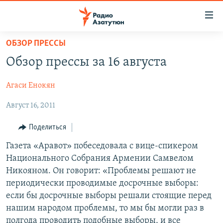
Ссылки
доступа
Перейти
ОБЗОР ПРЕССЫ
к
ГЛАВНАЯ
Обзор прессы за 16 августа
основному
НОВОСТИ
содержанию
Агаси Енокян
ПОЛИТИКА
Перейти
к
Август 16, 2011
ОБЩЕСТВО
основной
ЭКОНОМИКА
навигации
Поделиться
Перейти
РЕГИОН
Газета «Аравот» побеседовала с вице-спикером
к
Национального Собрания Армении Самвелом
НАГОРНЫЙ КАРАБАХ
поиску
Никояном. Он говорит: «Проблемы решают не
КУЛЬТУРА
периодически проводимые досрочные выборы:
если бы досрочные выборы решали стоящие перед
СПОРТ
нашим народом проблемы, то мы бы могли раз в
АРХИВ
полгода проводить подобные выборы, и все