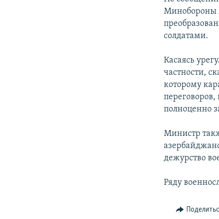
Минобороны 
преобразован
солдатами.
Касаясь урег
частности, ск
которому кар
переговоров,
полноценно 
Министр так
азербайджанс
дежурство в
Ряду военнос
Поделить