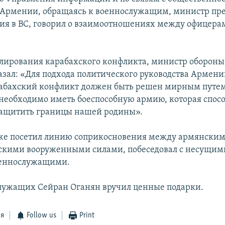
Армении, обращаясь к военнослужащим, министр пре
ия в ВС, говорил о взаимоотношениях между офицера
улирования карабахского конфликта, министр обороны
азал: «Для подхода политического руководства Армени
абахский конфликт должен быть решен мирным путем
 необходимо иметь боеспособную армию, которая спос
защитить границы нашей родины».
же посетил линию соприкосновения между армянским
кими вооруженными силами, побеседовал с несущим
оеннослужащими.
лужащих Сейран Оганян вручил ценные подарки.
ся
Follow us
Print