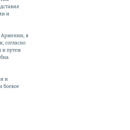
дставил
ми и
 Армении, в
и, согласно
 и путем
обна
и и
и боевое