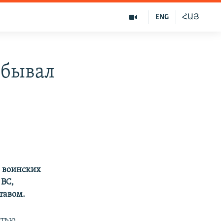
ENG
ՀԱՅ
обывал
з воинских
 ВС,
тавом.
стью