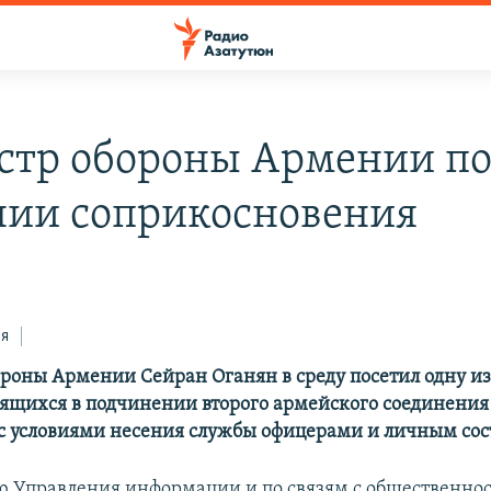
тр обороны Армении п
нии соприкосновения
ся
роны Армении Сейран Оганян в среду посетил одну и
дящихся в подчинении второго армейского соединения
с условиями несения службы офицерами и личным сос
 Управления информации и по связям с общественно