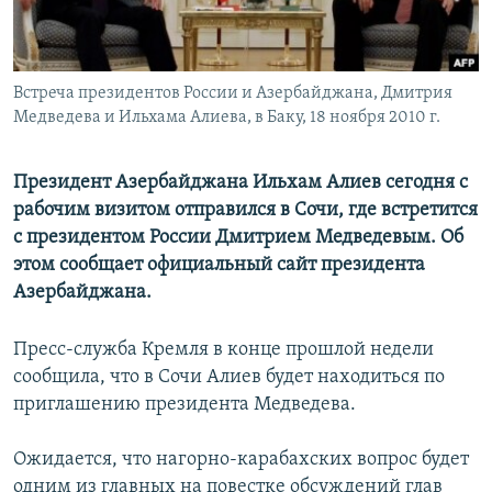
Հայերեն
English
Встреча президентов России и Азербайджана, Дмитрия
Русский
Медведева и Ильхама Алиева, в Баку, 18 ноября 2010 г.
Все сайты Радио Азатутюн
Президент Азербайджана Ильхам Алиев сегодня с
рабочим визитом отправился в Сочи, где встретится
с президентом России Дмитрием Медведевым. Об
этом сообщает официальный сайт президента
Азербайджана.
Пресс-служба Кремля в конце прошлой недели
сообщила, что в Сочи Алиев будет находиться по
приглашению президента Медведева.
Ожидается, что нагорно-карабахских вопрос будет
одним из главных на повестке обсуждений глав