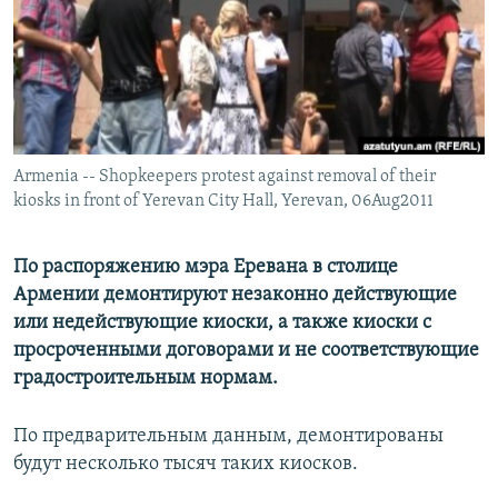
Հայերեն
English
Русский
Armenia -- Shopkeepers protest against removal of their
Все сайты Радио Азатутюн
kiosks in front of Yerevan City Hall, Yerevan, 06Aug2011
По распоряжению мэра Еревана в столице
Армении демонтируют незаконно действующие
или недействующие киоски, а также киоски с
просроченными договорами и не соответствующие
градостроительным нормам.
По предварительным данным, демонтированы
будут несколько тысяч таких киосков.