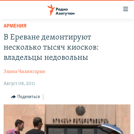
Ссылки
доступа
Перейти
АРМЕНИЯ
к
ГЛАВНАЯ
В Ереване демонтируют
основному
НОВОСТИ
содержанию
несколько тысяч киосков:
ПОЛИТИКА
Перейти
владельцы недовольны
к
ОБЩЕСТВО
основной
Элина Чилингарян
ЭКОНОМИКА
навигации
Перейти
Август 08, 2011
РЕГИОН
к
НАГОРНЫЙ КАРАБАХ
Поделиться
поиску
КУЛЬТУРА
СПОРТ
АРХИВ