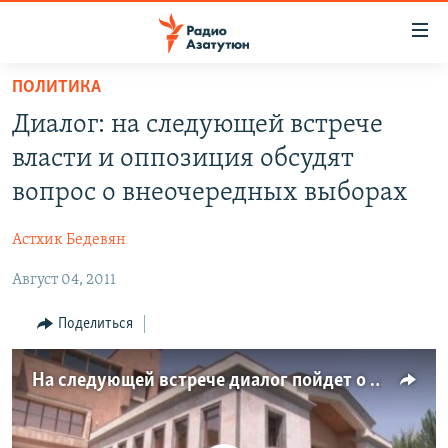
Ссылки
доступа
Перейти
ПОЛИТИКА
к
ГЛАВНАЯ
Диалог: на следующей встрече
основному
НОВОСТИ
содержанию
власти и оппозиция обсудят
ПОЛИТИКА
Перейти
вопрос о внеочередных выборах
к
ОБЩЕСТВО
основной
Астхик Бедевян
ЭКОНОМИКА
навигации
Перейти
Август 04, 2011
РЕГИОН
к
НАГОРНЫЙ КАРАБАХ
Поделиться
поиску
КУЛЬТУРА
На следующей встрече диалог пойдет о досрочных выборах
СПОРТ
АРХИВ