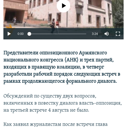
No media source currently available
Հայերեն
English
Русский
0:00
3:24
Все сайты Радио Азатутюн
Представители оппозиционного Армянского
национального конгресса (АНК) и трех партий,
входящих в правящую коалицию, в четверг
разработали рабочий порядок следующих встреч в
рамках продолжающегося формального диалога.
Обсуждений по существу двух вопросов,
включенных в повестку диалога власть-оппозиция,
на третьей встрече 4 августа не было.
Как заявил журналистам после встречи глава