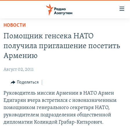
Ссылки
доступа
Перейти
НОВОСТИ
к
ГЛАВНАЯ
Помощник генсека НАТО
основному
НОВОСТИ
содержанию
получила приглашение посетить
ПОЛИТИКА
Перейти
Армению
к
ОБЩЕСТВО
основной
Август 02, 2011
ЭКОНОМИКА
навигации
Перейти
Поделиться
РЕГИОН
к
Руководитель миссии Армении в НАТО Армен
НАГОРНЫЙ КАРАБАХ
поиску
Едигарян вчера встретился с новоназначенным
КУЛЬТУРА
помощником генерального секретаря НАТО,
СПОРТ
руководителем подразделения общественной
дипломатии Колиндой Грабар-Китарович.
АРХИВ