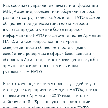
Как сообщает управление печати и информации
Հայերեն
МИД Армении, собеседники обсудили вопросы
English
развития сотрудничества Армения-НАТО в сфере
общественной дипломатии, целью которой
Русский
является предоставление более широкой
информации о НАТО и о сотрудничестве Армения-
Все сайты Радио Азатутюн
НАТО, а также вопрос поднятия уровня
осведомленности общественности с целью
содействия реформам в сферах безопасности и
обороны в Армении, а также освещения службы
армянских миротворцев в миссии под
руководством НАТО.
Было отмечено, что этому процессу содействует
ежегодное мероприятие «Неделя НАТО», которое
проводится в Армении с 2007 года, а также
действующий в Ереване уже на протяжении