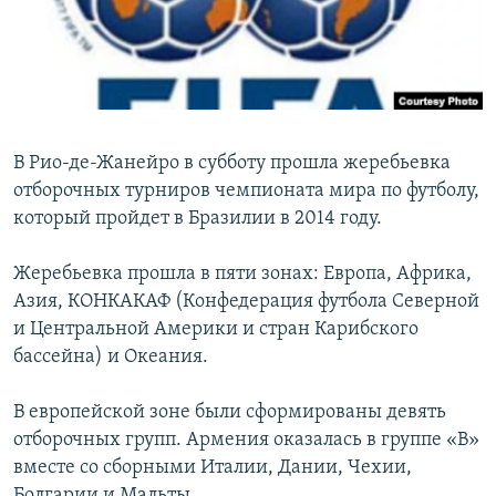
Հայերեն
English
Русский
В Рио-де-Жанейро в субботу прошла жеребьевка
Все сайты Радио Азатутюн
отборочных турниров чемпионата мира по футболу,
который пройдет в Бразилии в 2014 году.
Жеребьевка прошла в пяти зонах: Европа, Африка,
Азия, КОНКАКАФ (Конфедерация футбола Северной
и Центральной Америки и стран Карибского
бассейна) и Океания.
В европейской зоне были сформированы девять
отборочных групп. Армения оказалась в группе «B»
вместе со сборными Италии, Дании, Чехии,
Болгарии и Мальты.