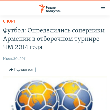
Ссылки
доступа
Перейти
СПОРТ
к
ГЛАВНАЯ
Футбол: Определились соперники
основному
НОВОСТИ
содержанию
Армении в отборочном турнире
ПОЛИТИКА
Перейти
ЧМ 2014 года
к
ОБЩЕСТВО
основной
Июль 30, 2011
ЭКОНОМИКА
навигации
Перейти
Поделиться
РЕГИОН
к
НАГОРНЫЙ КАРАБАХ
поиску
КУЛЬТУРА
СПОРТ
АРХИВ