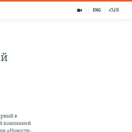
ENG
ՀԱՅ
ый
ервый в
ой компанией
ли «Новости-