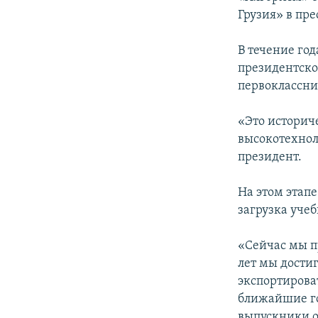
Грузия» в пре
В течение год
президентско
первоклассни
«Это историче
высокотехнол
президент.
На этом этапе
загрузка уче
«Сейчас мы п
лет мы дости
экспортироват
ближайшие го
выпускники о