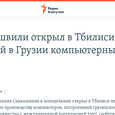
швили открыл в Тбилиси
й в Грузии компьютерн
ся
хаил Саакашвили в понедельник открыл в Тбилиси п
 по производству компьютеров, построенный грузинск
овместно с международной корпорацией Intel, сообщи