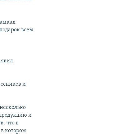
рамках
 подарок всем
аявил
ассников и
 несколько
 продукцию и
, что в
 в котором