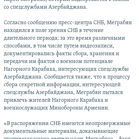
со спецслужбами Азербайджана.
Հայերեն
English
Согласно сообщению пресс-центра СНБ, Меграбян
находился в поле зрения СНБ в течение
Русский
длительного периода; за это время различными
способами, в том числе путем видеозаписи,
Все сайты Радио Азатутюн
документировались факты сбора, хранения и
передачи им фактов о военном потенциале
Нагорного Карабаха, интересующих спецслужбы
Азербайджана. Сообщается также, что к процессу
сбора секретной информации, интересующей
спецслужбы Азербайджана, Меграбян пытался
привлечь жителей Нагорного Карабаха и
военнослужащих Минобороны Армении.
«В распоряжении СНБ имеются неопровержимые
документальные материалы, доказывающие