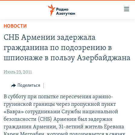
Ссылки
доступа
Перейти
НОВОСТИ
к
ГЛАВНАЯ
СНБ Армении задержала
основному
НОВОСТИ
содержанию
гражданина по подозрению в
ПОЛИТИКА
Перейти
шпионаже в пользу Азербайджана
к
ОБЩЕСТВО
основной
Июль 23, 2011
ЭКОНОМИКА
навигации
Перейти
Поделиться
РЕГИОН
к
В субботу при попытке пересечения армяно-
НАГОРНЫЙ КАРАБАХ
поиску
грузинской границы через пропускной пункт
КУЛЬТУРА
«Бавра» сотрудниками Службы национальной
СПОРТ
безопасности (СНБ) Армении был задержан
гражданин Армении, 31-летний житель Еревана
АРХИВ
Карен Меграбян, который подозревается в связях