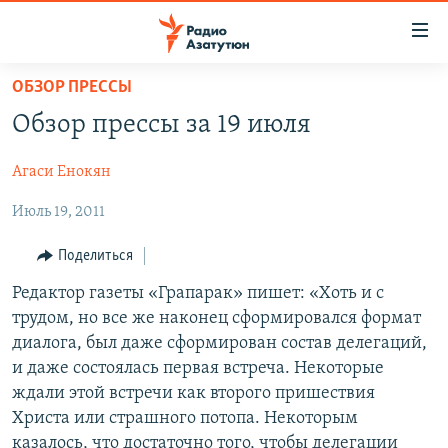
Ссылки
доступа
Перейти
ОБЗОР ПРЕССЫ
к
ГЛАВНАЯ
Обзор прессы за 19 июля
основному
НОВОСТИ
содержанию
Агаси Енокян
ПОЛИТИКА
Перейти
к
Июль 19, 2011
ОБЩЕСТВО
основной
ЭКОНОМИКА
навигации
Поделиться
Перейти
РЕГИОН
Редактор газеты «Грапарак» пишет: «Хоть и с
к
трудом, но все же наконец сформировался формат
НАГОРНЫЙ КАРАБАХ
поиску
диалога, был даже сформирован состав делегаций,
КУЛЬТУРА
и даже состоялась первая встреча. Некоторые
ждали этой встречи как второго пришествия
СПОРТ
Христа или страшного потопа. Некоторым
АРХИВ
казалось, что достаточно того, чтобы делегации