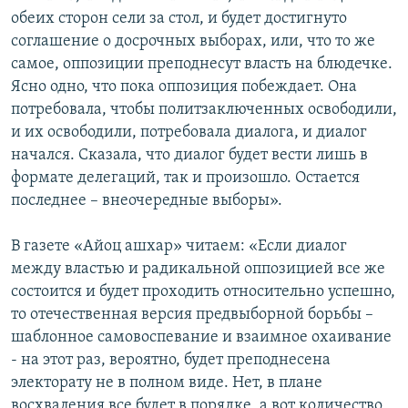
обеих сторон сели за стол, и будет достигнуто
Հայերեն
соглашение о досрочных выборах, или, что то же
самое, оппозиции преподнесут власть на блюдечке.
English
Ясно одно, что пока оппозиция побеждает. Она
Русский
потребовала, чтобы политзаключенных освободили,
и их освободили, потребовала диалога, и диалог
Все сайты Радио Азатутюн
начался. Сказала, что диалог будет вести лишь в
формате делегаций, так и произошло. Остается
последнее – внеочередные выборы».
В газете «Айоц ашхар» читаем: «Если диалог
между властью и радикальной оппозицией все же
состоится и будет проходить относительно успешно,
то отечественная версия предвыборной борьбы –
шаблонное самовоспевание и взаимное охаивание
- на этот раз, вероятно, будет преподнесена
электорату не в полном виде. Нет, в плане
восхваления все будет в порядке, а вот количество