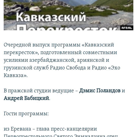
Հայերեն
English
Русский
Очередной выпуск программы «Кавказский
Все сайты Радио Азатутюн
перекресток», подготовленный совместными
усилиями азербайджанской, армянской и
грузинской служб Радио Свобода и Радио «Эхо
Кавказа».
В пражской студии ведущие –
Дэмис Поландов
и
Андрей Бабицкий
.
Гости программы:
из Еревана – глава пресс-канцелярии
Первопрестольного Святого Эчмиадзина отец