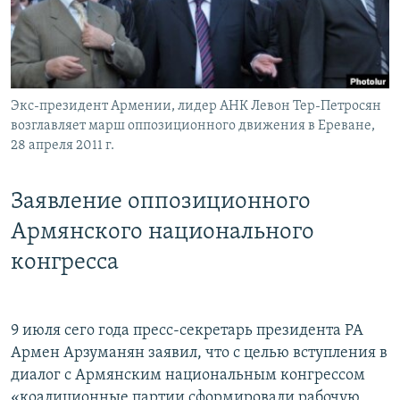
Հայերեն
English
Русский
Экс-президент Армении, лидер АНК Левон Тер-Петросян
возглавляет марш оппозиционного движения в Ереване,
Все сайты Радио Азатутюн
28 апреля 2011 г.
Заявление оппозиционного
Армянского национального
конгресса
9 июля сего года пресс-секретарь президента РА
Армен Арзуманян заявил, что с целью вступления в
диалог с Армянским национальным конгрессом
«коалиционные партии сформировали рабочую