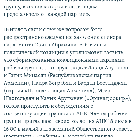
группу, в состав которой вошли по два
представителя от каждой партии».
16 июля в связи с тем же вопросом было
распространено следующее заявление спикера
парламента Овика Абрамяна: «От имени
политической коалиции я уполномочен заявить,
что сформированная коалиционными партиями
рабочая группа, в которую входят Давид Арутюнян
и Гагик Минасян (Республиканская партия
Армении), Наира Зограбян и Вардан Бостанджян
(партия «Процветающая Армения»), Мгер
Шахгельдян и Хачик Арутюнян («Оринац еркир»),
готова приступить к обсуждениям с
соответствующей группой от АНК. Члены рабочей
группы приглашают своих коллег из АНК 18 июля в
16.00 в малый зал заседаний Общественного совета
(гостиница «Эребуни», 6-й этаж) на первую