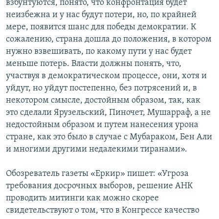
взбунтуются, понято, что конфронтация будет
неизбежна и у нас будут потери, но, по крайней
Հայերեն
мере, появится шанс для победы демократии. К
English
сожалению, страна дошла до положения, в котором
нужно взвешивать, по какому пути у нас будет
Русский
меньше потерь. Власти должны понять, что,
участвуя в демократическом процессе, они, хотя и
Все сайты Радио Азатутюн
уйдут, но уйдут постепенно, без потрясений и, в
некотором смысле, достойным образом, так, как
это сделали Ярузельский, Пиночет, Мушарраф, а не
недостойным образом и путем нанесения урона
стране, как это было в случае с Мубараком, Бен Али
и многими другими недалекими тиранами».
Обозреватель газеты «Еркир» пишет: «Угроза
требования досрочных выборов, решение АНК
проводить митинги как можно скорее
свидетельствуют о том, что в Конгрессе качество