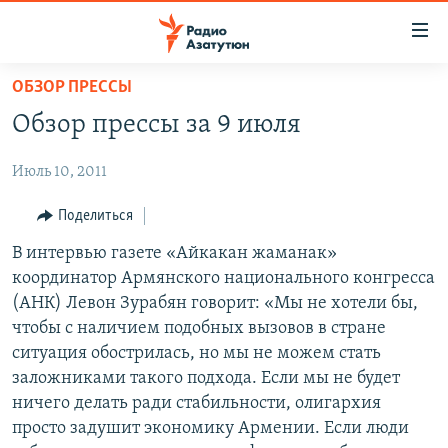
Ссылки
доступа
Перейти
ОБЗОР ПРЕССЫ
к
ГЛАВНАЯ
Обзор прессы за 9 июля
основному
НОВОСТИ
содержанию
Июль 10, 2011
ПОЛИТИКА
Перейти
к
ОБЩЕСТВО
Поделиться
основной
ЭКОНОМИКА
В интервью газете «Айкакан жаманак»
навигации
координатор Армянского национального конгресса
Перейти
РЕГИОН
(АНК) Левон Зурабян говорит: «Мы не хотели бы,
к
НАГОРНЫЙ КАРАБАХ
чтобы с наличием подобных вызовов в стране
поиску
ситуация обострилась, но мы не можем стать
КУЛЬТУРА
заложниками такого подхода. Если мы не будет
СПОРТ
ничего делать ради стабильности, олигархия
просто задушит экономику Армении. Если люди
АРХИВ