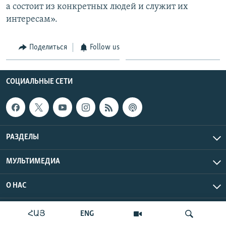
а состоит из конкретных людей и служит их
интересам».
Поделиться
Follow us
СОЦИАЛЬНЫЕ СЕТИ
РАЗДЕЛЫ
МУЛЬТИМЕДИА
О НАС
Радио Азатутюн © 2026 RFE/RL, Inc. Все права защищены.
ՀԱՅ
ENG