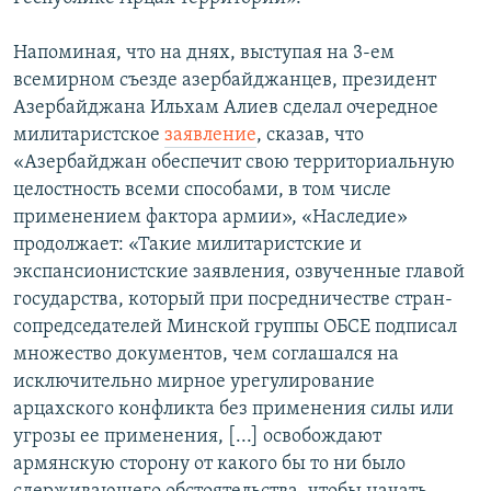
Հայերեն
Напоминая, что на днях, выступая на 3-ем
English
всемирном съезде азербайджанцев, президент
Азербайджана Ильхам Алиев сделал очередное
Русский
милитаристское
заявление
, сказав, что
«Азербайджан обеспечит свою территориальную
Все сайты Радио Азатутюн
целостность всеми способами, в том числе
применением фактора армии», «Наследие»
продолжает: «Такие милитаристские и
экспансионистские заявления, озвученные главой
государства, который при посредничестве стран-
сопредседателей Минской группы ОБСЕ подписал
множество документов, чем соглашался на
исключительно мирное урегулирование
арцахского конфликта без применения силы или
угрозы ее применения, [...] освобождают
армянскую сторону от какого бы то ни было