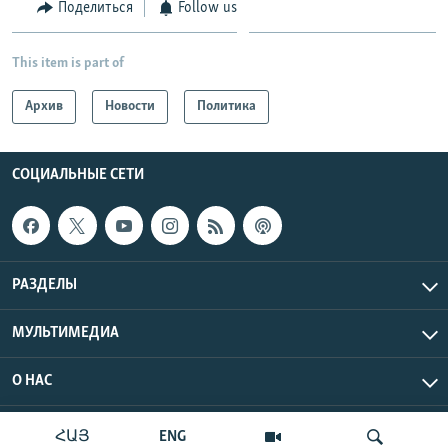
Поделиться
Follow us
This item is part of
Архив
Новости
Политика
СОЦИАЛЬНЫЕ СЕТИ
РАЗДЕЛЫ
МУЛЬТИМЕДИА
О НАС
Радио Азатутюн © 2026 RFE/RL, Inc. Все права защищены.
ՀԱՅ
ENG