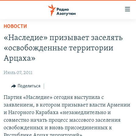
Ссылки
доступа
Перейти
НОВОСТИ
к
ГЛАВНАЯ
«Наследие» призывает заселять
основному
НОВОСТИ
содержанию
«освобожденные территории
ПОЛИТИКА
Перейти
Арцаха»
к
ОБЩЕСТВО
основной
Июль 07, 2011
ЭКОНОМИКА
навигации
Перейти
Поделиться
РЕГИОН
к
Партия «Наследие» сегодня выступила с
НАГОРНЫЙ КАРАБАХ
поиску
заявлением, в котором призывает власти Армении
КУЛЬТУРА
и Нагорного Карабаха «незамедлительно и
СПОРТ
совместно начать процесс массового заселения
освобожденных и вновь присоединенных к
АРХИВ
Республике Арцах территорий».