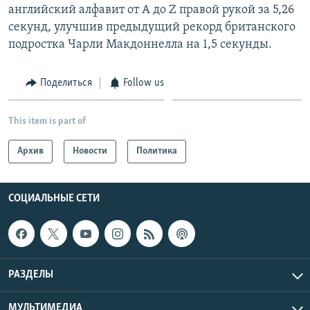
английский алфавит от A до Z правой рукой за 5,26
Հայերեն
секунд, улучшив предыдущий рекорд британского
подростка Чарли Макдоннелла на 1,5 секунды.
English
Русский
Поделиться
Follow us
Все сайты Радио Азатутюн
This item is part of
Архив
Новости
Политика
СОЦИАЛЬНЫЕ СЕТИ
РАЗДЕЛЫ
МУЛЬТИМЕДИА