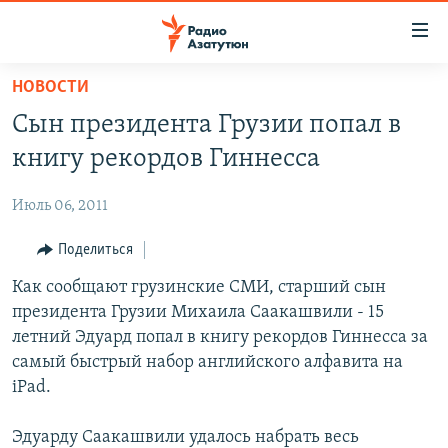
Ссылки
доступа
Перейти
НОВОСТИ
к
ГЛАВНАЯ
Сын президента Грузии попал в
основному
НОВОСТИ
содержанию
книгу рекордов Гиннесса
ПОЛИТИКА
Перейти
к
Июль 06, 2011
ОБЩЕСТВО
основной
ЭКОНОМИКА
Поделиться
навигации
Перейти
РЕГИОН
Как сообщают грузинские СМИ, старший сын
к
президента Грузии Михаила Саакашвили - 15
НАГОРНЫЙ КАРАБАХ
поиску
летний Эдуард попал в книгу рекордов Гиннесса за
КУЛЬТУРА
самый быстрый набор английского алфавита на
iPad.
СПОРТ
АРХИВ
Эдуарду Саакашвили удалось набрать весь