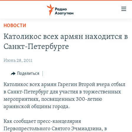
Ссылки
доступа
Перейти
НОВОСТИ
к
ГЛАВНАЯ
Католикос всех армян находится в
основному
НОВОСТИ
содержанию
Санкт-Петербурге
ПОЛИТИКА
Перейти
к
Июнь 28, 2011
ОБЩЕСТВО
основной
ЭКОНОМИКА
Поделиться
навигации
Перейти
РЕГИОН
Католикос всех армян Гарегин Второй вчера отбыл
к
в Санкт-Петербург для участия в торжественных
НАГОРНЫЙ КАРАБАХ
поиску
мероприятиях, посвященных 300-летию
КУЛЬТУРА
армянской общины города.
СПОРТ
Как сообщает пресс-канцелярия
АРХИВ
Первопрестольного Святого Эчмиадзина, в