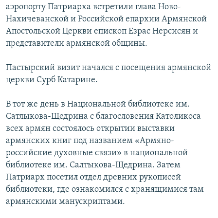
аэропорту Патриарха встретили глава Ново-
Հայերեն
Нахичеванской и Российской епархии Армянской
Апостольской Церкви епископ Езрас Нерсисян и
English
представители армянской общины.
Русский
Пастырский визит начался с посещения армянской
церкви Сурб Катарине.
Все сайты Радио Азатутюн
В тот же день в Национальной библиотеке им.
Сатлыкова-Щедрина с благословения Католикоса
всех армян состоялось открытии выставки
армянских книг под названием «Армяно-
российские духовные связи» в национальной
библиотеке им. Салтыкова-Щедрина. Затем
Патриарх посетил отдел древних рукописей
библиотеки, где ознакомился с хранящимися там
армянскими манускриптами.