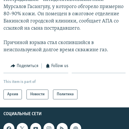
Мурсалов Гасангулу, у которого обгорело примерно
Հայերեն
80-90% кожи. Он помещен в ожоговое отделение
English
Бакинской городской клиники, сообщает АПА со
ссылкой на сына пострадавшего.
Русский
Причиной взрыва стал скопившийся в
Все сайты Радио Азатутюн
неиспользуемой долгое время скважине газ.
Поделиться
Follow us
This item is part of
Архив
Новости
Политика
СОЦИАЛЬНЫЕ СЕТИ