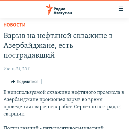
Ссылки
доступа
Перейти
НОВОСТИ
к
ГЛАВНАЯ
Взрыв на нефтяной скважине в
основному
НОВОСТИ
содержанию
Азербайджане, есть
ПОЛИТИКА
Перейти
пострадавший
к
ОБЩЕСТВО
основной
Июнь 21, 2011
ЭКОНОМИКА
навигации
Перейти
Поделиться
РЕГИОН
к
В неиспользуемой скважине нефтяного промысла в
НАГОРНЫЙ КАРАБАХ
поиску
Азербайджане произошел взрыв во время
КУЛЬТУРА
проведения сварочных работ. Серьезно пострадал
СПОРТ
сварщик.
АРХИВ
Пострадавший - пятидесятивосьмилетний