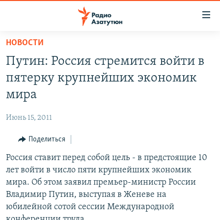
Ссылки
доступа
Перейти
НОВОСТИ
к
ГЛАВНАЯ
Путин: Россия стремится войти в
основному
НОВОСТИ
содержанию
пятерку крупнейших экономик
ПОЛИТИКА
Перейти
мира
к
ОБЩЕСТВО
основной
Июнь 15, 2011
ЭКОНОМИКА
навигации
Перейти
Поделиться
РЕГИОН
к
Россия ставит перед собой цель - в предстоящие 10
НАГОРНЫЙ КАРАБАХ
поиску
лет войти в число пяти крупнейших экономик
КУЛЬТУРА
мира. Об этом заявил премьер-министр России
СПОРТ
Владимир Путин, выступая в Женеве на
юбилейной сотой сессии Международной
АРХИВ
конференции труда.