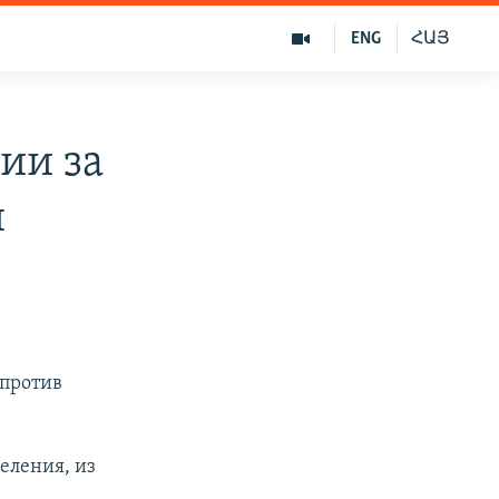
ENG
ՀԱՅ
ии за
й
 против
еления, из