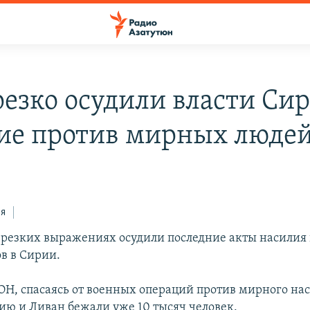
езко осудили власти Сир
ие против мирных люде
ся
резких выражениях осудили последние акты насилия
в в Сирии.
Н, спасаясь от военных операций против мирного нас
ию и Ливан бежали уже 10 тысяч человек.