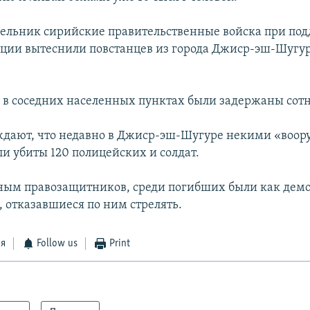
дельник сирийские правительственные войска при по
ации вытеснили повстанцев из города Джиср-эш-Шугур
в в соседних населенных пунктах были задержаны сот
ждают, что недавно в Джиср-эш-Шугуре некими «во
и убиты 120 полицейских и солдат.
ным правозащитников, среди погибших были как дем
, отказавшиеся по ним стрелять.
ся
Follow us
Print