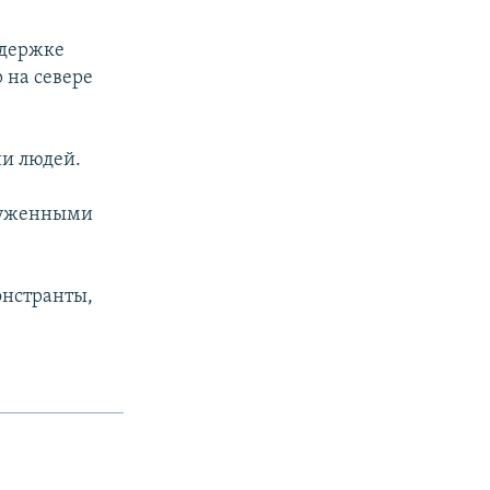
ддержке
 на севере
ни людей.
оруженными
онстранты,