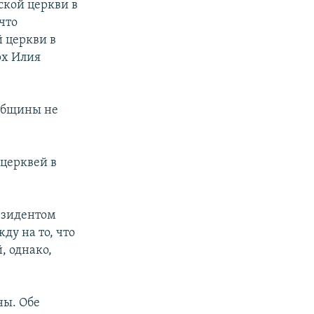
ской церкви в
что
й церкви в
рх Илия
 общины не
церквей в
резидентом
ду на то, что
, однако,
ны. Обе