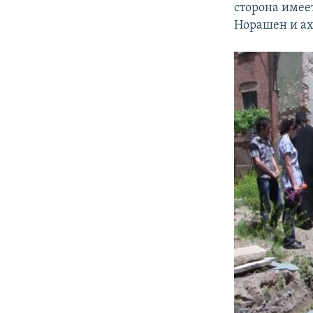
сторона имее
Норашен и ах