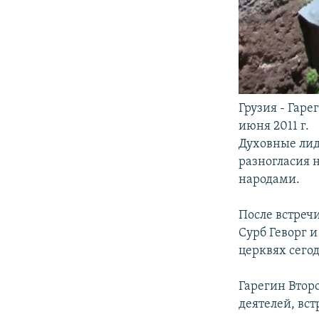
Грузия - Гаре
июня 2011 г.
Духовные лид
разногласия 
народами.
После встреч
Сурб Геворг и
церквях сего
Гарегин Втор
деятелей, вс