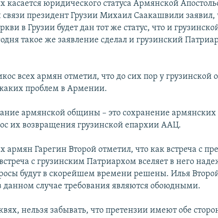
х касается юридического статуса Армянской Апостоль
ой связи президент Грузии Михаил Саакашвили заявил, 
кви в Грузии будет дан тот же статус, что и грузинско
одня такое же заявление сделал и грузинский Патриа
икос всех армян отметил, что до сих пор у грузинской
каких проблем в Армении.
вание армянской общины – это сохранение армянских 
рос их возвращения грузинской епархии ААЦ.
х армян Гарегин Второй отметил, что как встреча с п
 встреча с грузинским Патриархом вселяет в него надеж
росы будут в скорейшем времени решены. Илья Второй
 в данном случае требования являются обоюдными.
квях, нельзя забывать, что претензии имеют обе сторо