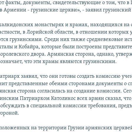
т факты, документы, свидетельствующие о том, что в 
 в Армении - грузинские церкви», - заявил грузинский
5 халкидонских монастырях и храмах, находящихся на 
астности, в Лорийской области, в отношении которых 
ются грузинскими. Среди них также средневековые ис
талы и Кобайра, которые были построены представит
оролевского двора. Армянская сторона, однако, утверж
 означает, что эти храмы являются грузинскими.
атриарх заявил, что они готовы создать комиссию уче
учит представленные обеими сторонами документы о 
янская сторона согласилась на создание комиссии. Сег
узинским Патриархом Католикос всех армян сказал, чт
 обсуждать в специальной комиссии требования, пред
тороной.
сположенных на территории Грузии армянских церкве