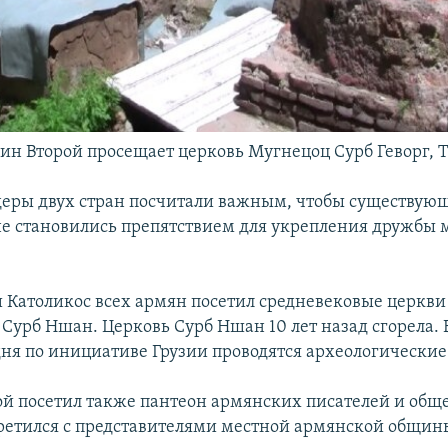
гин Второй просещает церковь Мугнецоц Сурб Геворг, Т
еры двух стран посчитали важным, чтобы существую
не становились препятствием для укрепления дружбы
и Католикос всех армян посетил средневековые церкв
 Сурб Ншан. Церковь Сурб Ншан 10 лет назад сгорела. 
дня по инициативе Грузии проводятся археологические
ой посетил также пантеон армянских писателей и об
третился с представителями местной армянской общин