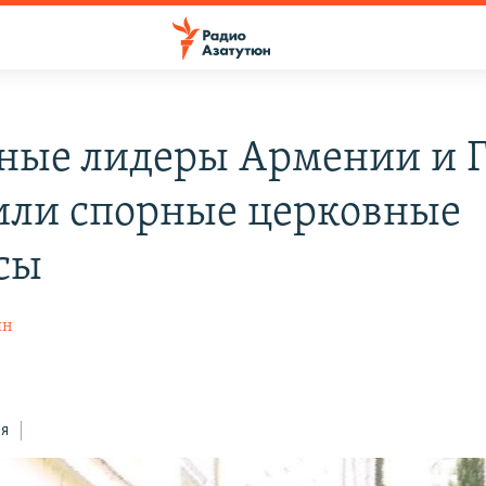
ные лидеры Армении и 
или спорные церковные
сы
ян
ся