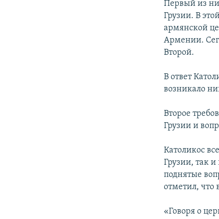
Первый из ни
Грузии. В эт
армянской цер
Армении. Сег
Второй.
В ответ Катол
возникало ни
Второе требо
Грузии и воп
Католикос все
Грузии, так и
поднятые воп
отметил, что
«Говоря о цер