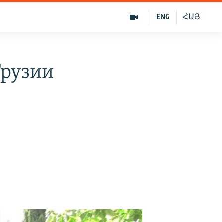
ENG
ՀԱՅ
Грузии