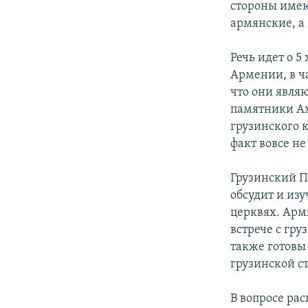
стороны имею
армянские, а
Речь идет о 
Армении, в ч
что они явля
памятники Ах
грузинского к
факт вовсе не
Грузинский П
обсудит и из
церквях. Арм
встрече с гр
также готовы
грузинской с
В вопросе ра