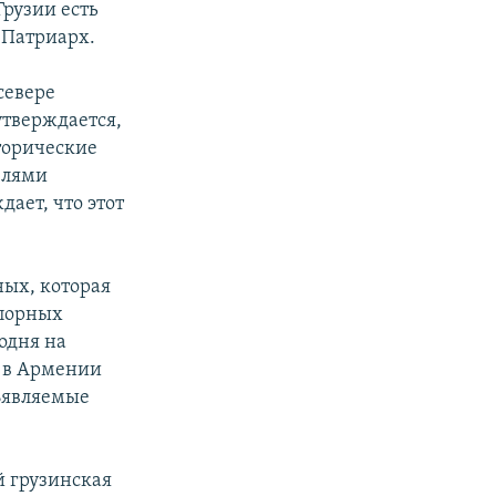
Грузии есть
 Патриарх.
севере
утверждается,
торические
елями
дает, что этот
ных, которая
спорных
одня на
о в Армении
ъявляемые
й грузинская