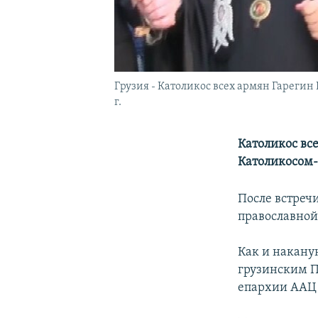
Грузия - Католикос всех армян Гарегин 
г.
Католикос все
Католикосом-
После встреч
православной
Как и наканун
грузинским П
епархии ААЦ 