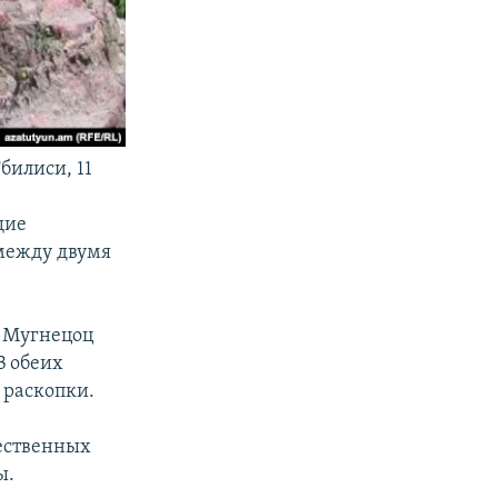
билиси, 11
щие
 между двумя
и Мугнецоц
В обеих
 раскопки.
щественных
ы.