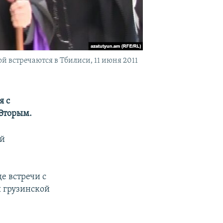
й встречаются в Тбилиси, 11 июня 2011
я с
Вторым.
ой
де встречи с
 грузинской