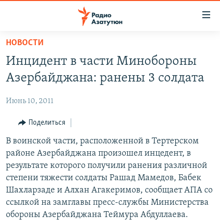
Ссылки
доступа
Перейти
НОВОСТИ
к
ГЛАВНАЯ
Инцидент в части Минобороны
основному
НОВОСТИ
содержанию
Азербайджана: ранены 3 солдата
ПОЛИТИКА
Перейти
к
Июнь 10, 2011
ОБЩЕСТВО
основной
ЭКОНОМИКА
Поделиться
навигации
Перейти
РЕГИОН
В воинской части, расположенной в Тертерском
к
районе Азербайджана произошел инцедент, в
НАГОРНЫЙ КАРАБАХ
поиску
результате которого получили ранения различной
КУЛЬТУРА
степени тяжести солдаты Рашад Мамедов, Бабек
Шахларзаде и Алхан Агакеримов, сообщает АПА со
СПОРТ
ссылкой на замглавы пресс-службы Министерства
АРХИВ
обороны Азербайджана Теймура Абдуллаева.